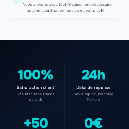
Nous arrivons avec tout l'équipement nécessaire
— aucune coordination requise de votre côté.
100%
24h
Satisfaction client
Délai de réponse
Résultat sans traces
Devis rapide, planning
garanti
flexible
+50
0€