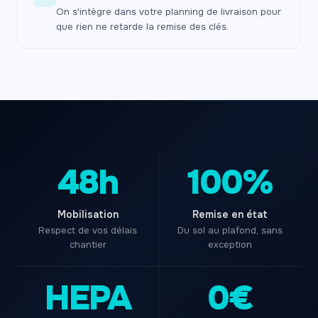
On s'intègre dans votre planning de livraison pour
que rien ne retarde la remise des clés.
48h
100%
Mobilisation
Remise en état
Respect de vos délais
Du sol au plafond, sans
chantier
exception
HEPA
0€