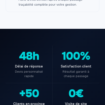
traçabilité complète pour votre gestion.
48h
100%
Délai de réponse
Satisfaction client
Devis personnalisé
Résultat garanti à
rapide
chaque passage
+50
0€
Clients en province
Visite de site